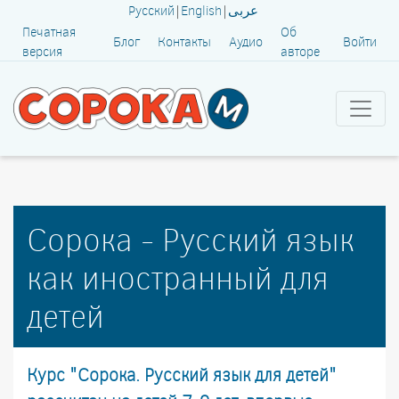
Русский
|
English
|
عربى
Печатная
Об
Блог
Контакты
Аудио
Войти
версия
авторе
Сорока - Русский язык
как иностранный для
детей
Курс "Сорока. Русский язык для детей"